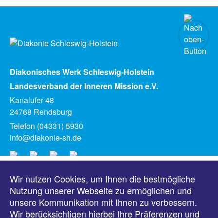
Diakonisches Werk Schleswig-Holstein
Landesverband der Inneren Mission e.V.
Kanalufer 48
24768 Rendsburg
Telefon (04331) 5930
info@diakonie-sh.de
Wir nutzen Cookies, um Ihnen die bestmögliche
Meldungen
Nutzung unserer Webseite zu ermöglichen und
unsere Kommunikation mit Ihnen zu verbessern.
Veranstaltungen
Wir berücksichtigen hierbei Ihre Präferenzen und