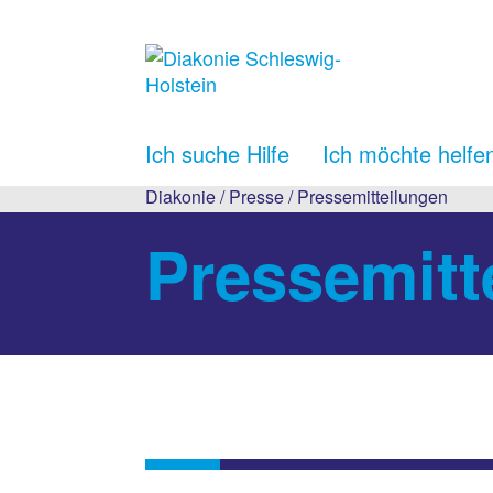
Ich suche Hilfe
Ich möchte helfe
Diakonie
/
Presse
/
Pressemitteilungen
Pressemitt