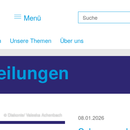
Menü
n
Unsere Themen
Über uns
eilungen
© Diakonie/ Valeska Achenbach
08.01.2026