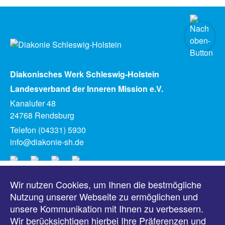
Diakonisches Werk Schleswig-Holstein
Landesverband der Inneren Mission e.V.
Kanalufer 48
24768 Rendsburg
Telefon (04331) 5930
info@diakonie-sh.de
Wir nutzen Cookies, um Ihnen die bestmögliche
Meldungen
Nutzung unserer Webseite zu ermöglichen und
unsere Kommunikation mit Ihnen zu verbessern.
Veranstaltungen
Wir berücksichtigen hierbei Ihre Präferenzen und