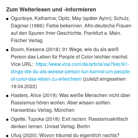
Zum Weiterlesen und -informieren
Oguntoye, Katharina; Opitz, May (später Ayim); Schulz,
Dagmar (1986): Farbe bekennen. Afro-deutsche Frauen
auf den Spuren ihrer Geschichte. Frankfurt a. Main.
Fischer Verlag
Boom, Kesiena (2018): 91 Wege, wie du als weiß
Person das Leben für People of Color leichter machst.
Vice URL:
https://www.vice.com/de/article/xw794z/91-
dinge-die-du-als-weisse-person-tun-kannst-um-people-
of-color-das-leben-zu-erleichtern
(zuletzt eingesehen
19.04.2022)
Hasters, Alice (2019): Was weiße Menschen nicht über
Rassismus hören wollen. Aber wissen sollten.
Hanserblau Verlag. München
Ogette, Tupoka (2018): Exit racism. Rassismuskritisch
denken lernen. Unrast Verlag. Berlin
Ufuq (2020): Wovon träumst du eigentlich nachts?