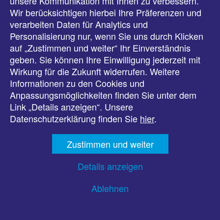
unsere Kommunikation mit Ihnen zu verbessern.
Wir berücksichtigen hierbei Ihre Präferenzen und
Ihr möchtet mehr zum Thema lesen?
verarbeiten Daten für Analytics und
Auf der Seite der PwC findet ihr den Artikel
“So tickt die
Personalisierung nur, wenn Sie uns durch Klicken
Generation Z”
(letzter Zugriff 09.12.2022)
auf „Zustimmen und weiter“ Ihr Einverständnis
Analyse der Generation Z
von Christian Scholz:
geben. Sie können Ihre Einwilligung jederzeit mit
“Generation Z. Wie sie tickt, was sie verändert und
Wirkung für die Zukunft widerrufen. Weitere
warum sie uns alle ansteckt” Wiley-VCH Verlag,
Informationen zu den Cookies und
Weinheim 2014 (letzter Zugriff: 09.12.2022)
Anpassungsmöglichkeiten finden Sie unter dem
Link „Details anzeigen“. Unsere
Oder auf der Seite von
Studiflix
zusammengefasst: Von
Datenschutzerklärung finden Sie
hier
.
den Eigenschaften bis hin zur Arbeitswelt – dort
erfährst du alles, was du wissen musst! (letzter Zugriff:
09.12.2022)
Zustimmen und weiter
Details anzeigen
Ablehnen
Intersektionalität