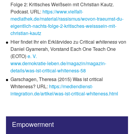
Folge 2: Kritisches Weißsein mit Christian Kautz.
Podcast. URL:
https://www.vielfalt-
mediathek.de/material/rassismus/wovon-traeumst-du-
eigentlich-nachts-folge-2-kritisches-weisssein-mit-
christian-kautz
Hier findet Ihr ein Erklärvideo zu Critical
whiteness
von
Daniel Gyamerah, Vorstand Each One Teach One
(EOTO)
e. V.
www.demokratie-leben.de/magazin/magazin-
details/was-ist-critical-whiteness-58
Garschagen, Theresa (2015) Was ist critical
Whiteness? URL:
https://mediendienst-
integration.de/artikel/was-ist-critical-whiteness.html
Empowerment