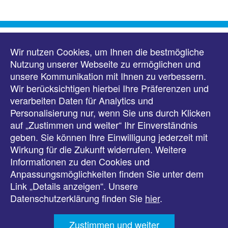
Wir nutzen Cookies, um Ihnen die bestmögliche
Nutzung unserer Webseite zu ermöglichen und
unsere Kommunikation mit Ihnen zu verbessern.
Wir berücksichtigen hierbei Ihre Präferenzen und
Diakonisches Werk Schleswig-Holstein
verarbeiten Daten für Analytics und
Landesverband der Inneren Mission e.V.
Personalisierung nur, wenn Sie uns durch Klicken
Kanalufer 48
auf „Zustimmen und weiter“ Ihr Einverständnis
24768 Rendsburg
geben. Sie können Ihre Einwilligung jederzeit mit
04331 5930
Wirkung für die Zukunft widerrufen. Weitere
info@diakonie-sh.de
Informationen zu den Cookies und
Anpassungsmöglichkeiten finden Sie unter dem
Link „Details anzeigen“. Unsere
Datenschutzerklärung finden Sie
hier
.
Impressum
Zustimmen und weiter