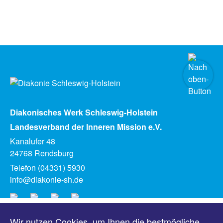
Diakonisches Werk Schleswig-Holstein
Landesverband der Inneren Mission e.V.
Kanalufer 48
24768 Rendsburg
Telefon (04331) 5930
info@diakonie-sh.de
Wir nutzen Cookies, um Ihnen die bestmögliche