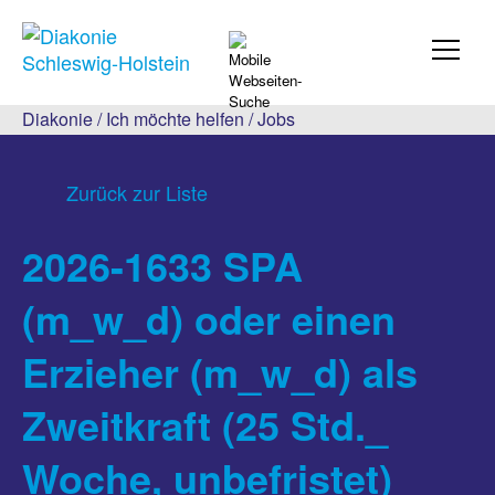
Diakonie
/
Ich möchte helfen
/
Jobs
Zurück zur Liste
2026-1633 SPA
(m_w_d) oder einen
Erzieher (m_w_d) als
Zweitkraft (25 Std._
Woche, unbefristet)