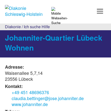
Diakonie
/
Ich suche Hilfe
Johanniter-Quartier Lübeck
Wohnen
Adresse:
Waisenallee 5,7,14
23556 Lübeck
Kontakt:
+49 451 48696376
claudia.bettinger@jose.johanniter.de
www.johanniter.de