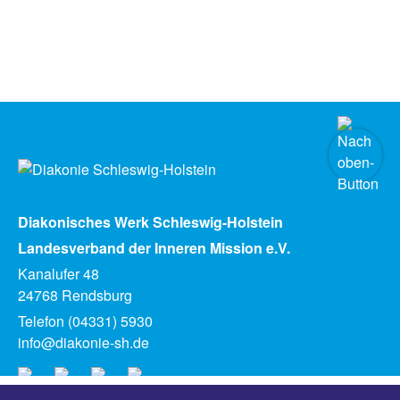
Diakonisches Werk Schleswig-Holstein
Landesverband der Inneren Mission e.V.
Kanalufer 48
24768 Rendsburg
Telefon (04331) 5930
info@diakonie-sh.de