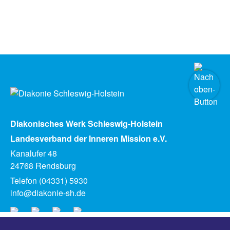
Diakonisches Werk Schleswig-Holstein
Landesverband der Inneren Mission e.V.
Kanalufer 48
24768 Rendsburg
Telefon (04331) 5930
info@diakonie-sh.de