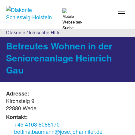
Diakonie
/
Ich suche Hilfe
Betreutes Wohnen in der
Seniorenanlage Heinrich
Gau
Adresse:
Kirchsteig 9
22880 Wedel
Kontakt:
+49 4103 8088170
bettina.baumann@jose.johanniter.de