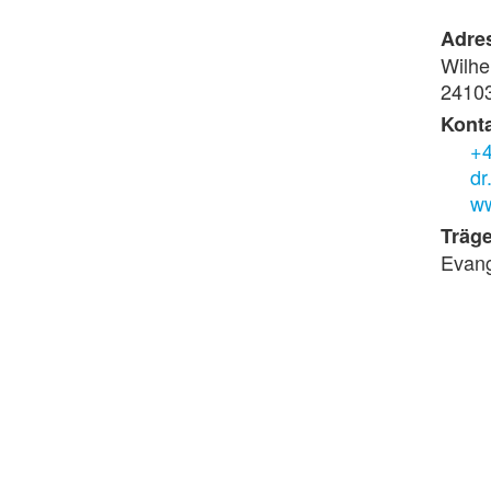
Adre
Wilhe
24103
Konta
+4
dr
ww
Träge
Evang