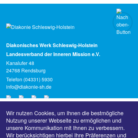
Diakonisches Werk Schleswig-Holstein
Landesverband der Inneren Mission e.V.
Kanalufer 48
24768 Rendsburg
Telefon (04331) 5930
info@diakonie-sh.de
Wir nutzen Cookies, um Ihnen die bestmögliche
Meldungen
Nutzung unserer Webseite zu ermöglichen und
unsere Kommunikation mit Ihnen zu verbessern.
Veranstaltungen
Wir berücksichtigen hierbei Ihre Präferenzen und