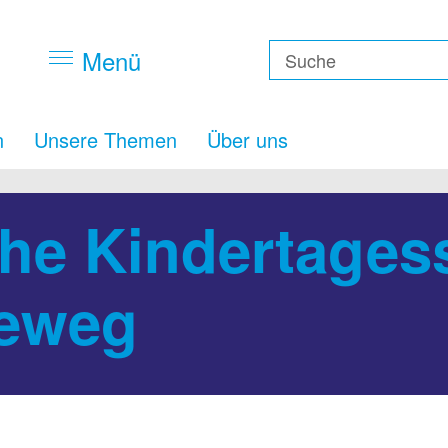
Menü
n
Unsere Themen
Über uns
he Kindertagess
deweg