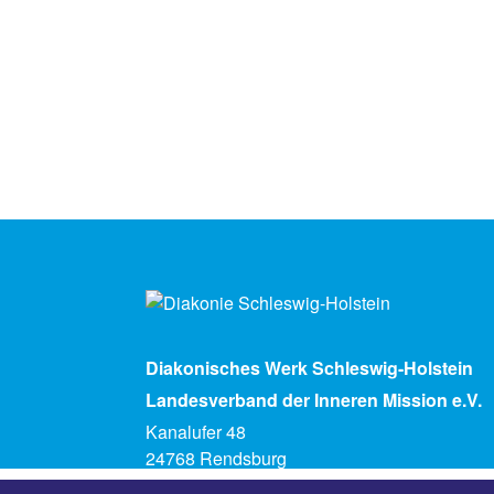
Diakonisches Werk Schleswig-Holstein
Landesverband der Inneren Mission e.V.
Kanalufer 48
24768 Rendsburg
Telefon (04331) 5930