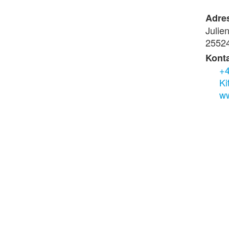
Adre
Julie
25524
Konta
+4
Ki
ww