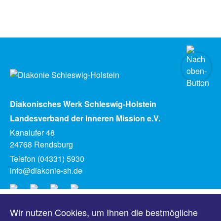
Diakonisches Werk Schleswig-Holstein
Landesverband der Inneren Mission e.V.
Kanalufer 48
24768 Rendsburg
Telefon (04331) 5930
info@diakonie-sh.de
Wir nutzen Cookies, um Ihnen die bestmögliche
Meldungen