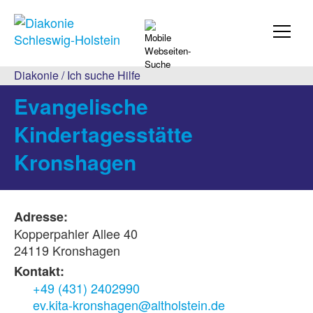
Diakonie
/
Ich suche Hilfe
Evangelische
Kindertagesstätte
Kronshagen
Adresse:
Kopperpahler Allee 40
24119 Kronshagen
Kontakt:
+49 (431) 2402990
ev.kita-kronshagen@altholstein.de