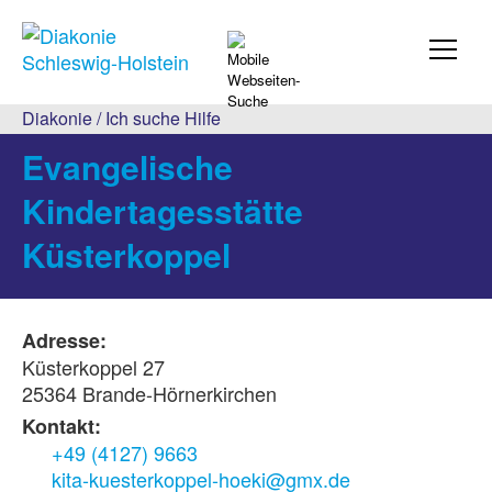
Diakonie
/
Ich suche Hilfe
Evangelische
Kindertagesstätte
Küsterkoppel
Adresse:
Küsterkoppel 27
25364 Brande-Hörnerkirchen
Kontakt:
+49 (4127) 9663
kita-kuesterkoppel-hoeki@gmx.de