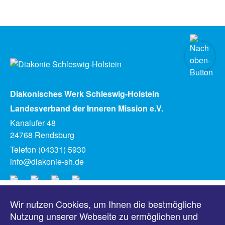
Diakonisches Werk Schleswig-Holstein
Landesverband der Inneren Mission e.V.
Kanalufer 48
24768 Rendsburg
Telefon (04331) 5930
info@diakonie-sh.de
Wir nutzen Cookies, um Ihnen die bestmögliche
Meldungen
Nutzung unserer Webseite zu ermöglichen und