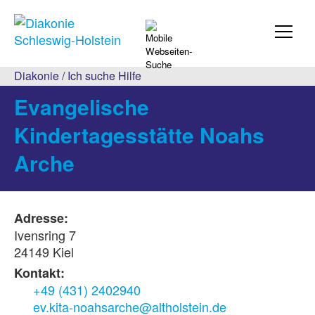
Diakonie
/
Ich suche Hilfe
Evangelische
Kindertagesstätte Noahs
Arche
Adresse:
Ivensring 7
24149 Kiel
Kontakt:
+49 (431) 2402940
ev.kita-noahsarche@altholstein.de