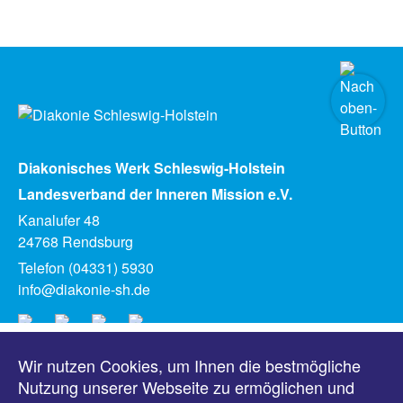
Diakonisches Werk Schleswig-Holstein
Landesverband der Inneren Mission e.V.
Kanalufer 48
24768 Rendsburg
Telefon (04331) 5930
info@diakonie-sh.de
Wir nutzen Cookies, um Ihnen die bestmögliche
Meldungen
Nutzung unserer Webseite zu ermöglichen und