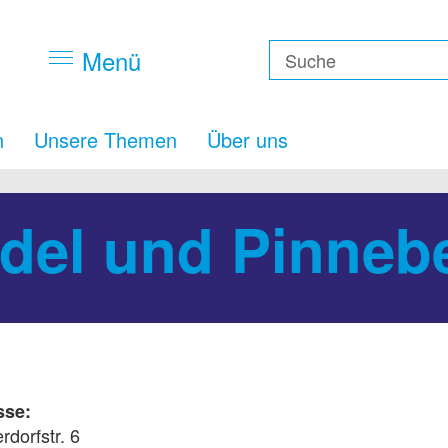
Menü
n
Unsere Themen
Über uns
edel und Pinneb
sse:
rdorfstr. 6