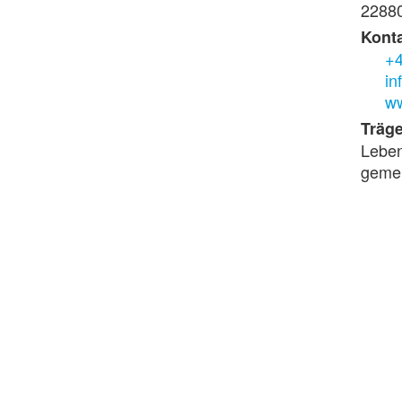
2288
Konta
+4
in
ww
Träge
Leben
geme