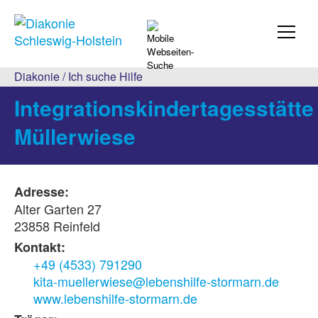
Diakonie
/
Ich suche Hilfe
Integrationskindertagesstätte
Müllerwiese
Adresse:
Alter Garten 27
23858 Reinfeld
Kontakt:
+49 (4533) 791290
kita-muellerwiese@lebenshilfe-stormarn.de
www.lebenshilfe-stormarn.de