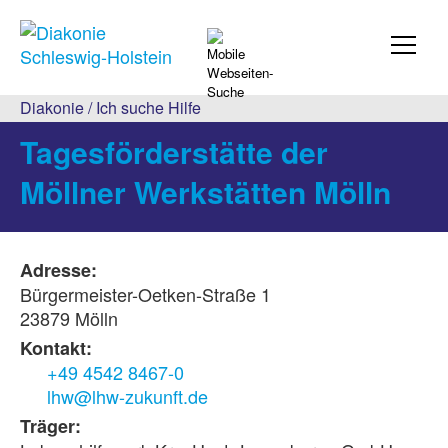
Diakonie
/
Ich suche Hilfe
Tagesförderstätte der
Möllner Werkstätten Mölln
Adresse:
Bürgermeister-Oetken-Straße 1
23879 Mölln
Kontakt:
+49 4542 8467-0
lhw@lhw-zukunft.de
Träger: