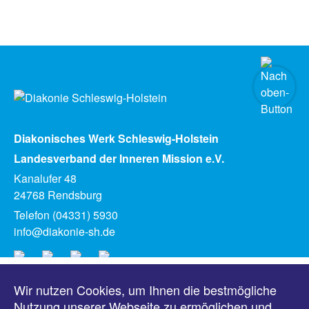
Diakonisches Werk Schleswig-Holstein
Landesverband der Inneren Mission e.V.
Kanalufer 48
24768 Rendsburg
Telefon (04331) 5930
info@diakonie-sh.de
Wir nutzen Cookies, um Ihnen die bestmögliche
Meldungen
Nutzung unserer Webseite zu ermöglichen und