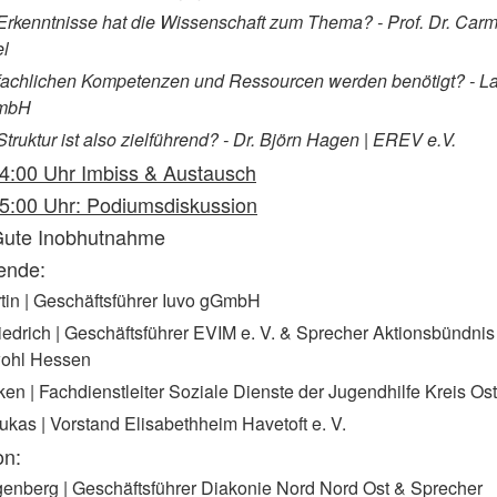
rkenntnisse hat die Wissenschaft zum Thema? - Prof. Dr. Car
l
achlichen Kompetenzen und Ressourcen werden benötigt? - Lar
GmbH
truktur ist also zielführend? - Dr. Björn Hagen | EREV e.V.
14:00 Uhr Imbiss & Austausch
15:00 Uhr: Podiumsdiskussion
ute Inobhutnahme
ende:
tin | Geschäftsführer Iuvo gGmbH
iedrich | Geschäftsführer EVIM e. V. & Sprecher Aktionsbündnis
ohl Hessen
ken | Fachdienstleiter Soziale Dienste der Jugendhilfe Kreis Os
ukas | Vorstand Elisabethheim Havetoft e. V.
on:
enberg | Geschäftsführer Diakonie Nord Nord Ost & Sprecher