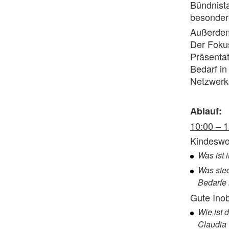
Bündnista
besonder
Außerdem 
Der Fokus
Präsentat
Bedarf in
Netzwerks
Ablauf:
10:00 – 
Kindeswoh
Was ist 
Was stec
Bedarfe 
Gute Ino
Wie ist 
Claudia 