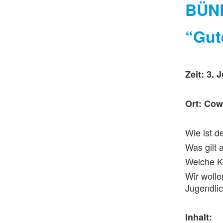
BÜND
“Gut
Zeit: 3. 
Ort: Cow
Wie ist d
Was gilt 
Welche K
Wir woll
Jugendli
Inhalt: