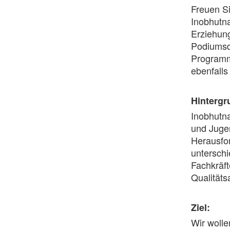
Freuen S
Inobhutna
Erziehung
Podiumsd
Programm 
ebenfalls
Hintergr
Inobhutna
und Jugen
Herausfo
unterschi
Fachkräft
Qualitäts
Ziel:
Wir wolle