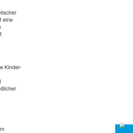
lischer
f eine
m
t
e Kinder-
l
dlicher
em