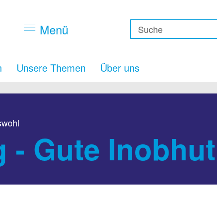
Menü
n
Unsere Themen
Über uns
swohl
g - Gute Inobhu