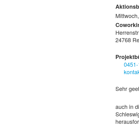
Aktions
Mittwoch
Coworki
Herrenst
24768 R
Projektb
0451-
konta
Sehr gee
auch in d
Schleswig
herausfor