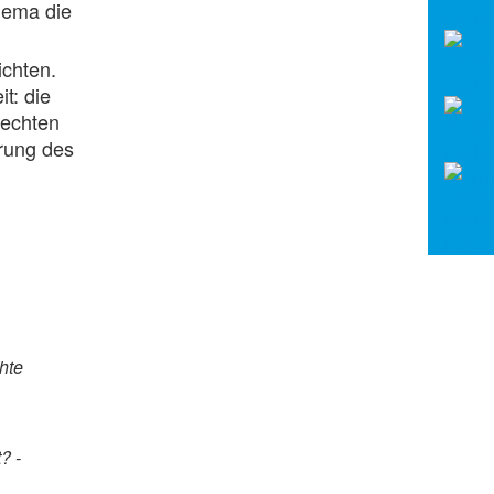
hema die
ichten.
t: die
rechten
erung des
hte
? -