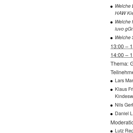
Welche E
HAW Kie
Welche f
iuvo g
Welche S
13:00 – 
14:00 – 
Thema: G
Teilnehm
Lars Mar
Klaus Fr
Kindesw
Nils Ger
Daniel L
Moderati
Lutz Reg