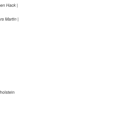
men Hack |
s Martin |
tholstein