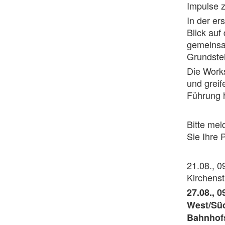
Impulse z
In der er
Blick auf
gemeinsa
Grundstei
Die Works
und greif
Führung h
Bitte mel
Sie Ihre 
21.08., 0
Kirchens
27.08., 
West/Süd
Bahnhofs