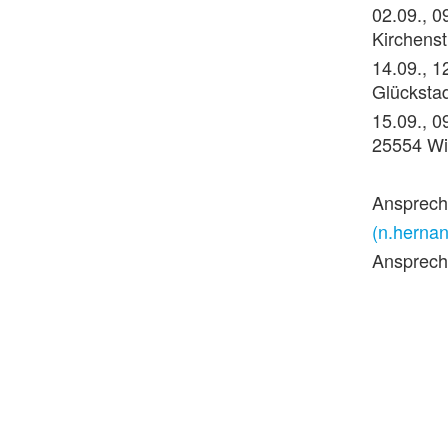
02.09., 0
Kirchens
14.09., 1
Glücksta
15.09., 0
25554 Wi
Ansprechp
(n.herna
Ansprech