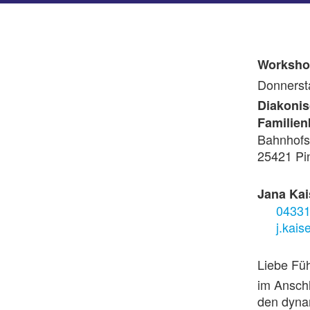
Worksh
Donnerst
Diakoni
Familien
Bahnhofs
25421 Pi
Jana Kai
04331
j.kai
Liebe Füh
im Anschl
den dyna