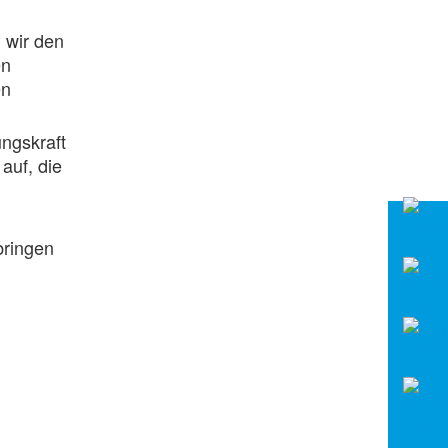
 wir den
en
en
ungskraft
auf, die
bringen