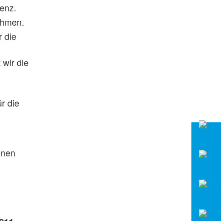
tenz.
nehmen.
r die
 wir die
r die
enen