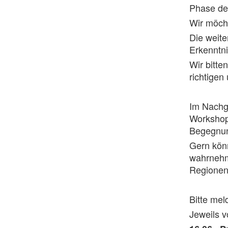
Phase des
Wir möch
Die weite
Erkenntn
Wir bitte
richtigen
Im Nachga
Workshops
Begegnung
Gern kön
wahrnehm
Regionen
Bitte mel
Jeweils v