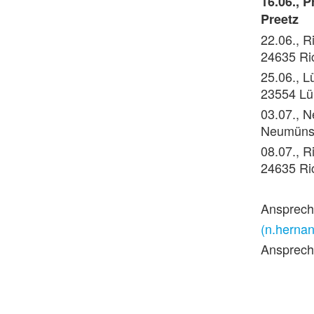
16.06., 
Preetz
22.06., R
24635 Ri
25.06., L
23554 L
03.07., 
Neumüns
08.07., R
24635 Ri
Ansprechp
(n.herna
Ansprech