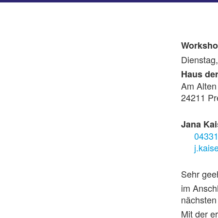
Worksh
Dienstag
Haus der
Am Alten
24211 Pr
Jana Kai
04331
j.kai
Sehr geeh
im Anschl
nächsten
Mit der 