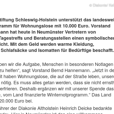
© Diakonie/ Kel
tiftung Schleswig-Holstein unterstützt das landeswe
ramm für Wohnungslose mit 10.000 Euro. Vorstand
nn hat heute in Neumünster Vertretern von
Tagestreffs und Beratungsstellen einen symbolische
icht. Mit dem Geld werden warme Kleidung,
Schlafsäcke und Isomatten für Bedürftige beschafft.
aben wir die Aufgabe, Menschen in besonderen Notlagen
zu helfen“, sagt Vorstand Bernd Hannemann. „Jetzt in de
it haben Wohnungslose, die auf der Straße leben, unser
 nötig. Es muss alles getan werden, dass sie nicht ernst
erfrieren. Deshalb ergänzen wir mit unserer Spende das
de, vom Land finanzierte Winternotprogramm.“ Das Land
 20.000 Euro bei.
hrer der Diakonie Altholstein Heinrich Deicke bedankte