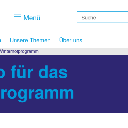
Menü
n
Unsere Themen
Über uns
 Winternotprogramm
o für das
programm