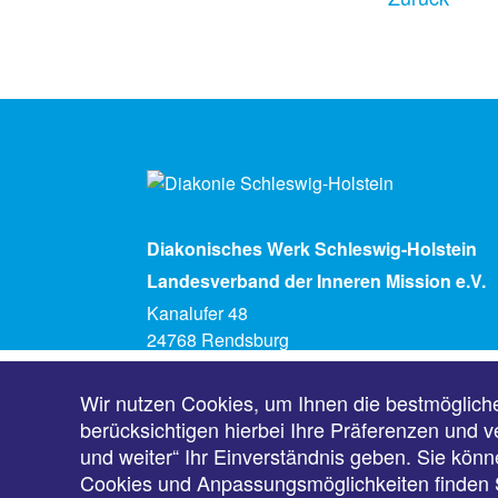
Diakonisches Werk Schleswig-Holstein
Landesverband der Inneren Mission e.V.
Kanalufer 48
24768 Rendsburg
Telefon (04331) 5930
info@diakonie-sh.de
Wir nutzen Cookies, um Ihnen die bestmöglich
berücksichtigen hierbei Ihre Präferenzen und v
und weiter“ Ihr Einverständnis geben. Sie könne
Cookies und Anpassungsmöglichkeiten finden S