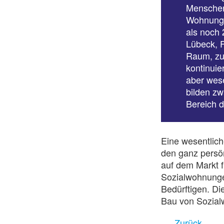
Menschen
Wohnungs
als noch 
Lübeck, 
Raum, zu
kontinuie
aber wese
bilden zw
Bereich d
Eine wesentlich
den ganz persö
auf dem Markt 
Sozialwohnungen
Bedürftigen. D
Bau von Sozial
Zurück