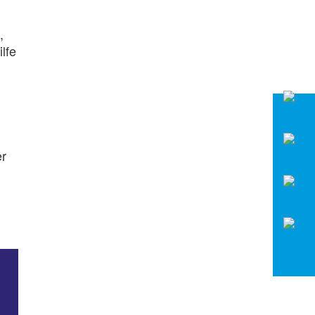
,
lfe
er