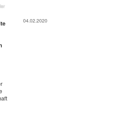
ler
04.02.2020
ite
n
r
e
haft