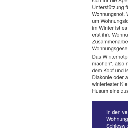
sich für die Sp
Unterstützung f
Wohnungsnot. Wi
um Wohnungslos
im Winter ist e
erst ihre Wohnu
Zusammenarbei
Wohnungsgesell
Das Winternotpr
machen“, also n
dem Kopf und l
Diakonie oder 
winterfester Kl
Husum eine zus
In den ve
Wohnungs
Schleswig