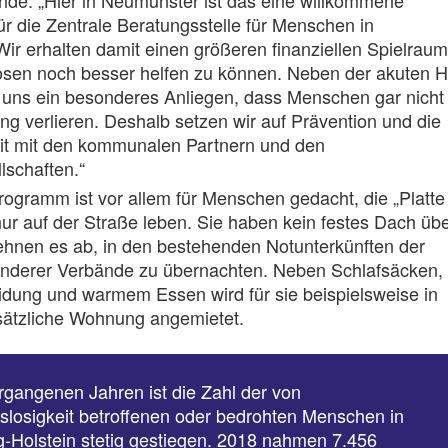
ende: „Hier in Neumünster ist das eine willkommene
ür die Zentrale Beratungsstelle für Menschen in
r erhalten damit einen größeren finanziellen Spielraum
en noch besser helfen zu können. Neben der akuten Hi
s uns ein besonderes Anliegen, dass Menschen gar nicht
ng verlieren. Deshalb setzen wir auf Prävention und die
t mit den kommunalen Partnern und den
schaften.“
ogramm ist vor allem für Menschen gedacht, die „Platte
ur auf der Straße leben. Sie haben kein festes Dach üb
ehnen es ab, in den bestehenden Notunterkünften der
anderer Verbände zu übernachten. Neben Schlafsäcken,
eidung und warmem Essen wird für sie beispielsweise in
ätzliche Wohnung angemietet.
rgangenen Jahren ist die Zahl der von
losigkeit betroffenen oder bedrohten Menschen in
-Holstein stetig gestiegen. 2018 nahmen 7.456