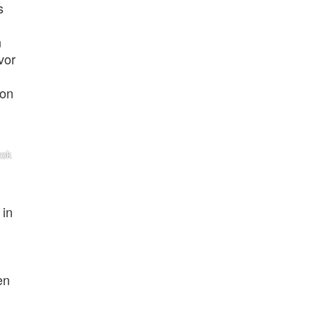
s
n
vor
von
zok
 in
en