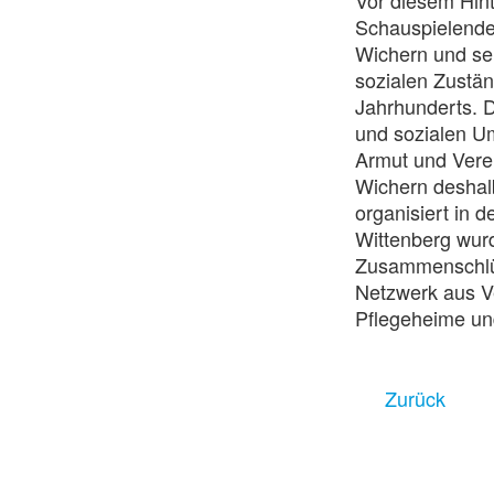
Vor diesem Hin
Schauspielende
Wichern und sei
sozialen Zustän
Jahrhunderts. D
und sozialen Um
Armut und Verel
Wichern deshalb
organisiert in 
Wittenberg wurd
Zusammenschlüs
Netzwerk aus V
Pflegeheime un
Zurück