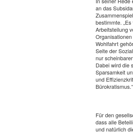
In seiner Rede
an das Subsidar
Zusammenspiel 
bestimmte. „Es
Arbeitsteilung 
Organisationen 
Wohlfahrt gehör
Seite der Sozia
nur scheinbarer
Dabei wird die s
Sparsamkeit unt
und Effizienzkr
Bürokratismus.“
Für den gesell
dass alle Beteil
und natürlich d