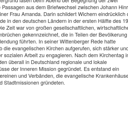
tergrund lasen beim Abend der Begegnung der zwei
 Passagen aus dem Briefwechsel zwischen Johann Hinr
ner Frau Amanda. Darin schildert Wichern eindrücklich 
de in den deutschen Ländern in der ersten Hälfte des 19
ie Zeit war von großen gesellschaftlichen, wirtschaftlich
brüchen gekennzeichnet, die in Teilen der Bevölkerung
endung führten. In seiner Wittenberger Rede hatte
 die evangelischen Kirchen aufgerufen, sich stärker un
der sozialen Arbeit zu engagieren. Nach dem Kirchentag i
en überall in Deutschland regionale und lokale
se der Inneren Mission gegründet. Es entstand ein
ereinen und Verbänden, die evangelische Krankenhäuse
d Stadtmissionen gründeten.