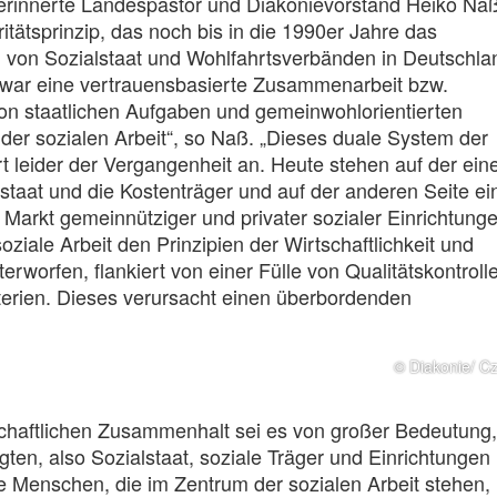
 erinnerte Landespastor und Diakonievorstand Heiko Na
itätsprinzip, das noch bis in die 1990er Jahre das
von Sozialstaat und Wohlfahrtsverbänden in Deutschla
 war eine vertrauensbasierte Zusammenarbeit bzw.
von staatlichen Aufgaben und gemeinwohlorientierten
der sozialen Arbeit“, so Naß. „Dieses duale System der
t leider der Vergangenheit an. Heute stehen auf der ein
lstaat und die Kostenträger und auf der anderen Seite ei
 Markt gemeinnütziger und privater sozialer Einrichtunge
oziale Arbeit den Prinzipien der Wirtschaftlichkeit und
erworfen, flankiert von einer Fülle von Qualitätskontroll
iterien. Dieses verursacht einen überbordenden
© Diakonie/ C
schaftlichen Zusammenhalt sei es von großer Bedeutung,
igten, also Sozialstaat, soziale Träger und Einrichtungen
ie Menschen, die im Zentrum der sozialen Arbeit stehen,