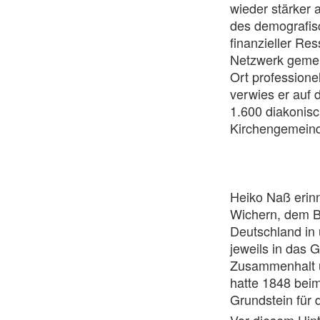
wieder stärker
des demografis
finanzieller Re
Netzwerk gemein
Ort profession
verwies er auf 
1.600 diakonis
Kirchengemeind
Heiko Naß erin
Wichern, dem B
Deutschland in
jeweils in das 
Zusammenhalt u
hatte 1848 beim
Grundstein für d