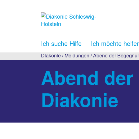
Ich suche Hilfe
Ich möchte helfe
Diakonie
/
Meldungen
/ Abend der Begegnun
Abend der
Diakonie