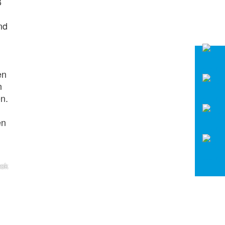
ß
nd
en
n
n.
en
zok