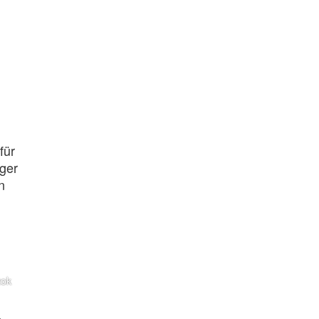
für
äger
n
zok