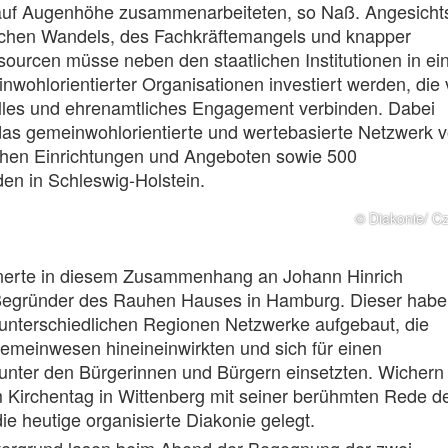
 auf Augenhöhe zusammenarbeiteten, so Naß. Angesicht
chen Wandels, des Fachkräftemangels und knapper
ssourcen müsse neben den staatlichen Institutionen in ei
wohlorientierter Organisationen investiert werden, die 
elles und ehrenamtliches Engagement verbinden. Dabei
das gemeinwohlorientierte und wertebasierte Netzwerk 
chen Einrichtungen und Angeboten sowie 500
en in Schleswig-Holstein.
© Diakonie/ C
nerte in diesem Zusammenhang an Johann Hinrich
egründer des Rauhen Hauses in Hamburg. Dieser habe
 unterschiedlichen Regionen Netzwerke aufgebaut, die
Gemeinwesen hineineinwirkten und sich für einen
nter den Bürgerinnen und Bürgern einsetzten. Wichern
 Kirchentag in Wittenberg mit seiner berühmten Rede d
ie heutige organisierte Diakonie gelegt.