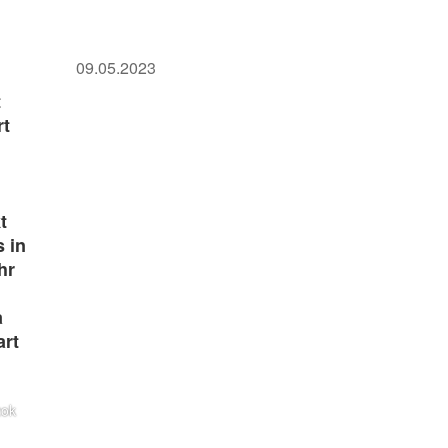
09.05.2023
t
rt
t
 in
hr
a
art
zok