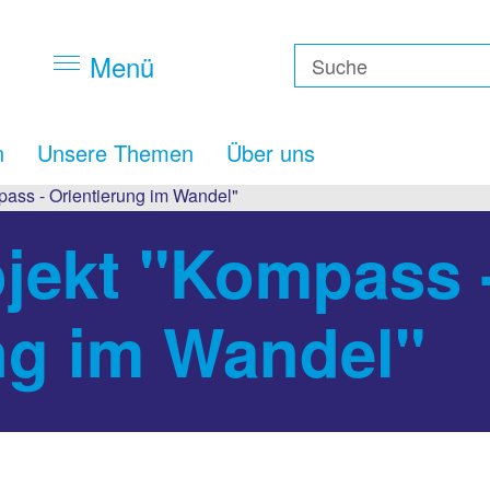
Menü
n
Unsere Themen
Über uns
pass - Orientierung im Wandel"
ojekt "Kompass 
ng im Wandel"