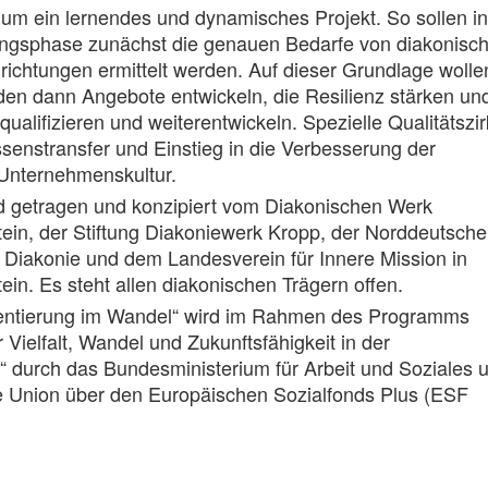
 um ein lernendes und dynamisches Projekt. So sollen in
rungsphase zunächst die genauen Bedarfe von diakonisc
richtungen ermittelt werden. Auf dieser Grundlage wolle
en dann Angebote entwickeln, die Resilienz stärken un
ualifizieren und weiterentwickeln. Spezielle Qualitätszir
senstransfer und Einstieg in die Verbesserung der
Unternehmenskultur.
rd getragen und konzipiert vom Diakonischen Werk
ein, der Stiftung Diakoniewerk Kropp, der Norddeutsch
r Diakonie und dem Landesverein für Innere Mission in
ein. Es steht allen diakonischen Trägern offen.
entierung im Wandel“ wird im Rahmen des Programms
 Vielfalt, Wandel und Zukunftsfähigkeit in der
t“ durch das Bundesministerium für Arbeit und Soziales 
e Union über den Europäischen Sozialfonds Plus (ESF