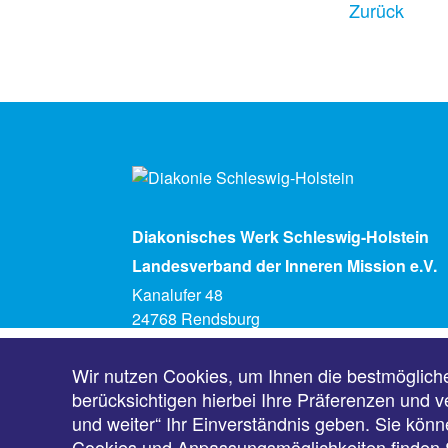
Zurück
Diakonisches Werk Schleswig-Holstein
Landesverband der Inneren Mission e.V.
Kanalufer 48
24768 Rendsburg
Telefon (04331) 5930
info@diakonie-sh.de
Wir nutzen Cookies, um Ihnen die bestmöglich
berücksichtigen hierbei Ihre Präferenzen und v
und weiter“ Ihr Einverständnis geben. Sie könne
Cookies und Anpassungsmöglichkeiten finden S