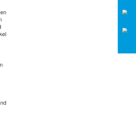
hen
n
d
kel
en
und