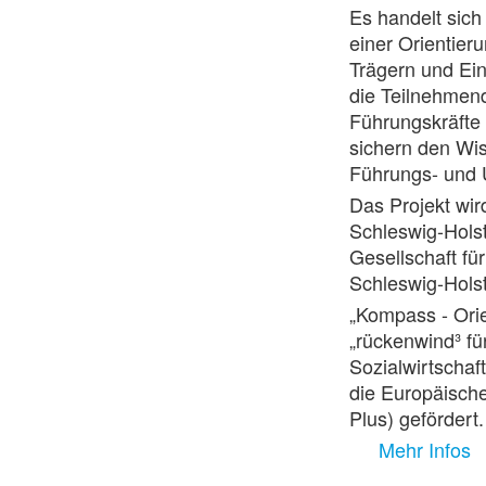
Es handelt sich
einer Orientie
Trägern und Ein
die Teilnehmend
Führungskräfte q
sichern den Wis
Führungs- und 
Das Projekt wi
Schleswig-Holst
Gesellschaft fü
Schleswig-Holst
„Kompass - Ori
„rückenwind³ für
Sozialwirtschaf
die Europäisch
Plus) gefördert.
Mehr Infos