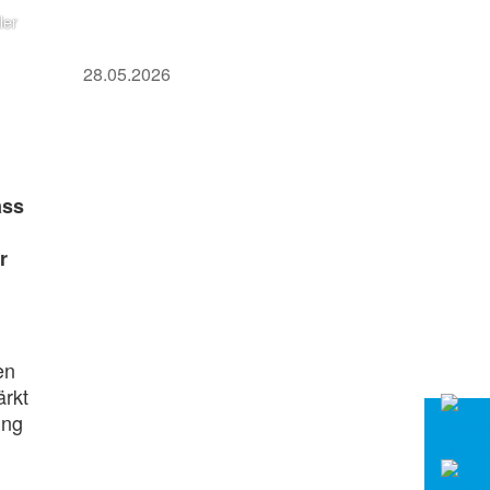
ler
28.05.2026
ass
r
en
ärkt
ung