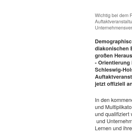
Wichtig bei dem P
Auftaktveranstalt
Unternehmensver
Demographische
diakonischen 
großen Heraus
- Orientierung
Schleswig-Hols
Auftaktveranst
jetzt offiziell
In den kommende
und Multiplikat
und qualifizier
und Unternehme
Lernen und ihr