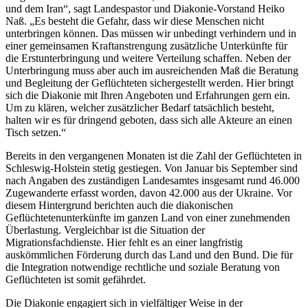
und dem Iran“, sagt Landespastor und Diakonie-Vorstand Heiko
Naß. „Es besteht die Gefahr, dass wir diese Menschen nicht
unterbringen können. Das müssen wir unbedingt verhindern und in
einer gemeinsamen Kraftanstrengung zusätzliche Unterkünfte für
die Erstunterbringung und weitere Verteilung schaffen. Neben der
Unterbringung muss aber auch im ausreichenden Maß die Beratung
und Begleitung der Geflüchteten sichergestellt werden. Hier bringt
sich die Diakonie mit Ihren Angeboten und Erfahrungen gern ein.
Um zu klären, welcher zusätzlicher Bedarf tatsächlich besteht,
halten wir es für dringend geboten, dass sich alle Akteure an einen
Tisch setzen.“
Bereits in den vergangenen Monaten ist die Zahl der Geflüchteten in
Schleswig-Holstein stetig gestiegen. Von Januar bis September sind
nach Angaben des zuständigen Landesamtes insgesamt rund 46.000
Zugewanderte erfasst worden, davon 42.000 aus der Ukraine. Vor
diesem Hintergrund berichten auch die diakonischen
Geflüchtetenunterkünfte im ganzen Land von einer zunehmenden
Überlastung. Vergleichbar ist die Situation der
Migrationsfachdienste. Hier fehlt es an einer langfristig
auskömmlichen Förderung durch das Land und den Bund. Die für
die Integration notwendige rechtliche und soziale Beratung von
Geflüchteten ist somit gefährdet.
Die Diakonie engagiert sich in vielfältiger Weise in der