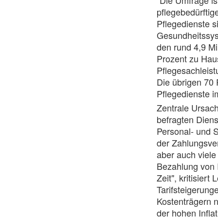
"Die Umfrage is
pflegebedürftig
Pflegedienste s
Gesundheitssys
den rund 4,9 Mi
Prozent zu Hau
Pflegesachleist
Die übrigen 70 
Pflegedienste i
Zentrale Ursach
befragten Dien
Personal- und 
der Zahlungsver
aber auch viele
Bezahlung von 
Zeit", kritisie
Tarifsteigerun
Kostenträgern n
der hohen Infla