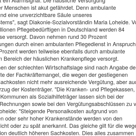
t ein Alarmsignal. Die häusliche Versorgung
er Menschen ist akut gefährdet. Denn ambulante
ind eine unverzichtbare Säule unseres
tems", sagt Diakonie-Sozialvorständin Maria Loheide. V
llionen Pflegebedürftigen in Deutschland werden 84
se versorgt. Davon nehmen rund 30 Prozent
ungen durch einen ambulanten Pflegedienst in Anspruch
Prozent werden teilweise ebenfalls durch ambulante
m Bereich der häuslichen Krankenpflege versorgt.
en der schlechten Wirtschaftslage sind nach Angabe de
ste der Fachkräftemangel, die wegen der gestiegenen
Sachkosten nicht mehr ausreichende Vergütung, aber au
zug der Kostenträger. "Die Kranken- und Pflegekassen,
 Kommunen als Sozialhilfeträger lassen sich bei der
Rechnungen sowie bei den Vergütungsabschlüssen zu v
rt Loheide: "Steigende Personalkosten aufgrund von
gen oder sehr hoher Krankenstände werden von den
icht oder zu spät anerkannt. Das gleiche gilt für die weg
tion deutlich höheren Sachkosten. Dies alles zusammen