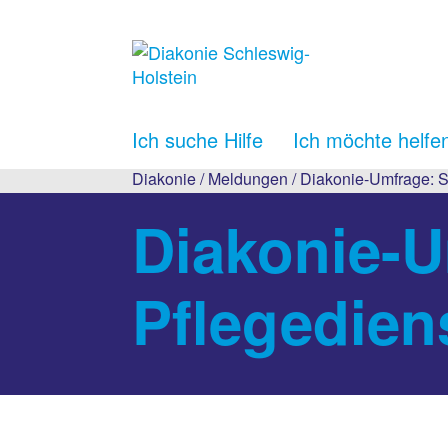
Ich suche Hilfe
Ich möchte helfe
Diakonie
/
Meldungen
/ Diakonie-Umfrage: S
Diakonie-
Pflegedien