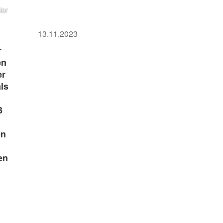
der
13.11.2023
r
en
er
ls
3
en
en