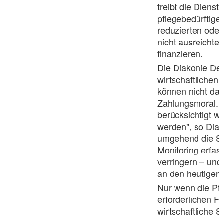
treibt die Dienst
pflegebedürfti
reduzierten ode
nicht ausreicht
finanzieren.
Die Diakonie De
wirtschaftliche
können nicht da
Zahlungsmoral.
berücksichtigt 
werden", so Dia
umgehend die S
Monitoring erfa
verringern – un
an den heutigen
Nur wenn die Pf
erforderlichen 
wirtschaftliche