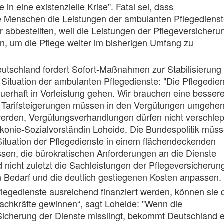
e in eine existenzielle Krise". Fatal sei, dass
ge Menschen die Leistungen der ambulanten Pflegediens
r abbestellten, weil die Leistungen der Pflegeversicheru
en, um die Pflege weiter im bisherigen Umfang zu
utschland fordert Sofort-Maßnahmen zur Stabilisierung
n Situation der ambulanten Pflegedienste: "Die Pflegedie
uerhaft in Vorleistung gehen. Wir brauchen eine besser
 Tarifsteigerungen müssen in den Vergütungen umgehe
werden, Vergütungsverhandlungen dürfen nicht verschlep
konie-Sozialvorständin Loheide. Die Bundespolitik müs
ituation der Pflegedienste in einem flächendeckenden
ssen, die bürokratischen Anforderungen an die Dienste
d nicht zuletzt die Sachleistungen der Pflegeversicherun
 Bedarf und die deutlich gestiegenen Kosten anpassen.
legedienste ausreichend finanziert werden, können sie 
Fachkräfte gewinnen“, sagt Loheide: "Wenn die
 Sicherung der Dienste misslingt, bekommt Deutschland e