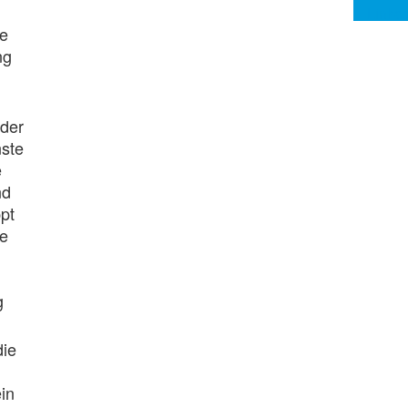
te
ng
 der
nste
e
nd
pt
se
g
die
in