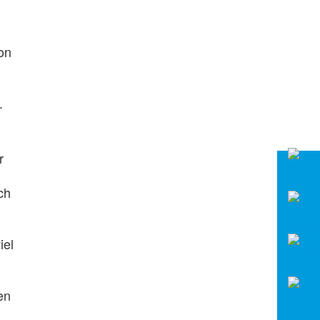
on
.
r
ch
iel
en