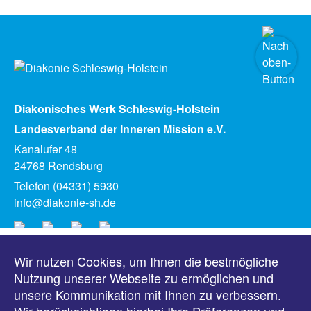
Diakonisches Werk Schleswig-Holstein
Landesverband der Inneren Mission e.V.
Kanalufer 48
24768 Rendsburg
Telefon (04331) 5930
info@diakonie-sh.de
Wir nutzen Cookies, um Ihnen die bestmögliche
Meldungen
Nutzung unserer Webseite zu ermöglichen und
unsere Kommunikation mit Ihnen zu verbessern.
Veranstaltungen