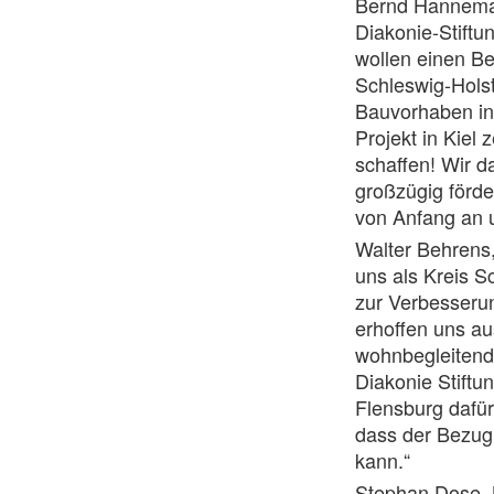
Bernd Hanneman
Diakonie-Stift
wollen einen Be
Schleswig-Holst
Bauvorhaben in 
Projekt in Kiel
schaffen! Wir 
großzügig förde
von Anfang an u
Walter Behrens,
uns als Kreis 
zur Verbesseru
erhoffen uns au
wohnbegleitend
Diakonie Stiftu
Flensburg dafür
dass der Bezug
kann.“
Stephan Dose, 