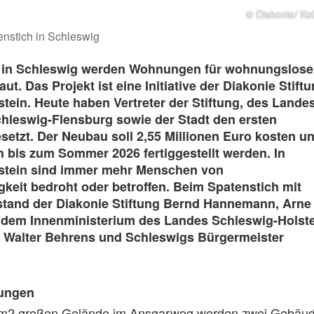
© Diakonie/ Kel
enstich in Schleswig
 in Schleswig werden Wohnungen für wohnungslose
t. Das Projekt ist eine Initiative der Diakonie Stift
tein. Heute haben Vertreter der Stiftung, des Landes
hleswig-Flensburg sowie der Stadt den ersten
setzt. Der Neubau soll 2,55 Millionen Euro kosten u
h bis zum Sommer 2026 fertiggestellt werden. In
stein sind immer mehr Menschen von
eit bedroht oder betroffen. Beim Spatenstich mit
rstand der Diakonie Stiftung Bernd Hannemann, Arne
 dem Innenministerium des Landes Schleswig-Holste
t Walter Behrens und Schleswigs Bürgermeister
ungen
 m2 großen Gelände im Ansgarweg werden zwei Gebäu