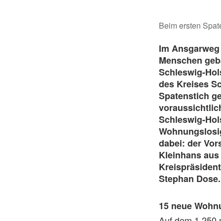
Beim ersten Spat
Im Ansgarweg
Menschen gebau
Schleswig-Hols
des Kreises Sc
Spatenstich ge
voraussichtlic
Schleswig-Hol
Wohnungslosigk
dabei: der Vo
Kleinhans aus
Kreispräsiden
Stephan Dose.
15 neue Wohn
Auf dem 1.250