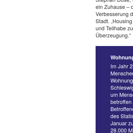
ein Zuhause – d
Verbesserung d
Stadt. ,Housing
und Teilhabe zu
Überzeugung.“
Wohnung
Im Jahr 2
Menschen
Wohnungs
Schleswig
um Mensc
betroffen
Betroffen
des Stat
Januar zu
28.000 Me