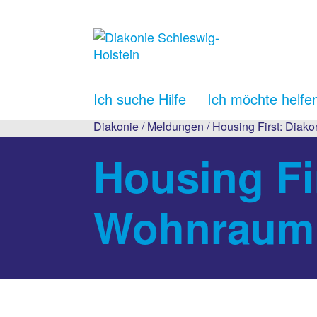
Ich suche Hilfe
Ich möchte helfe
Diakonie
/
Meldungen
/ Housing First: Diak
Housing Fir
Wohnraum 