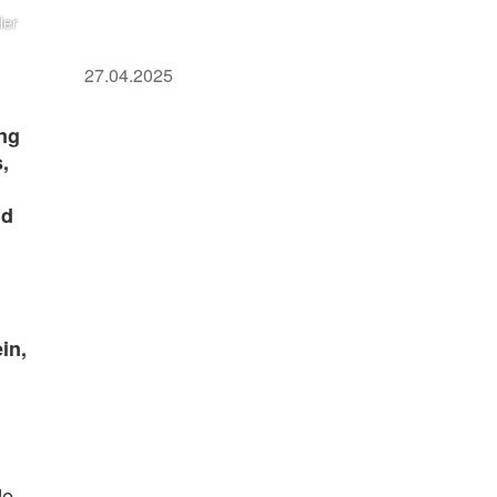
ler
27.04.2025
ung
,
nd
in,
de