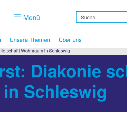
Menü
n
Unsere Themen
Über uns
onie schafft Wohnraum in Schleswig
st: Diakonie sc
in Schleswig