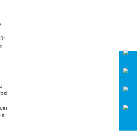
s
für
er
le
lbst
ein
ls