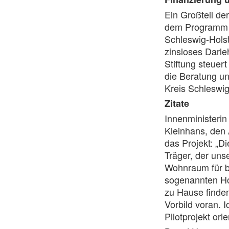
Ein Großteil de
dem Programm 
Schleswig-Holste
zinsloses Darle
Stiftung steuert
die Beratung u
Kreis Schleswig
Zitate
Innenministerin
Kleinhans, den 
das Projekt: „Di
Träger, der uns
Wohnraum für b
sogenannten Ho
zu Hause finden
Vorbild voran. 
Pilotprojekt ori