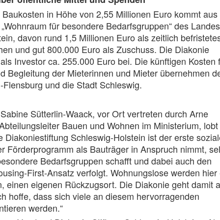
r Baukosten in Höhe von 2,55 Millionen Euro kommt aus
„Wohnraum für besondere Bedarfsgruppen“ des Landes
in, davon rund 1,5 Millionen Euro als zeitlich befristete
hen und gut 800.000 Euro als Zuschuss. Die Diakonie
 als Investor ca. 255.000 Euro bei. Die künftigen Kosten 
nd Begleitung der Mieterinnen und Mieter übernehmen d
-Flensburg und die Stadt Schleswig.
 Sabine Sütterlin-Waack, vor Ort vertreten durch Arne
Abteilungsleiter Bauen und Wohnen im Ministerium, lobt
e Diakoniestiftung Schleswig-Holstein ist der erste sozia
er Förderprogramm als Bauträger in Anspruch nimmt, se
esondere Bedarfsgruppen schafft und dabei auch den
using-First-Ansatz verfolgt. Wohnungslose werden hier 
, einen eigenen Rückzugsort. Die Diakonie geht damit a
Ich hoffe, dass sich viele an diesem hervorragenden
entieren werden.“