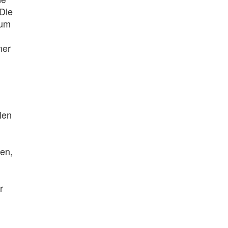
Die
aum
ner
len
gen,
r