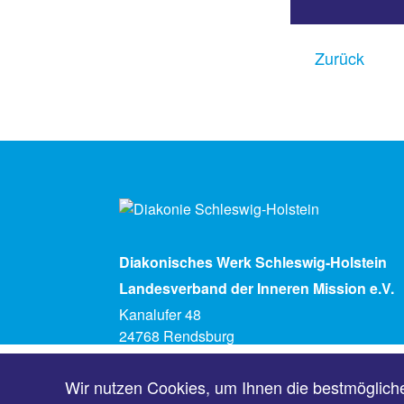
Zurück
Diakonisches Werk Schleswig-Holstein
Landesverband der Inneren Mission e.V.
Kanalufer 48
24768 Rendsburg
Telefon (04331) 5930
info@diakonie-sh.de
Wir nutzen Cookies, um Ihnen die bestmöglich