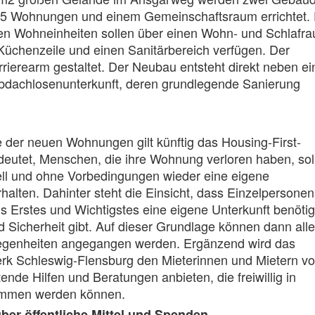
15 Wohnungen und einem Gemeinschaftsraum errichtet. 
en Wohneinheiten sollen über einen Wohn- und Schlafr
r Küchenzeile und einen Sanitärbereich verfügen. Der
rierearm gestaltet. Der Neubau entsteht direkt neben ei
dachlosenunterkunft, deren grundlegende Sanierung
 der neuen Wohnungen gilt künftig das Housing-First-
deutet, Menschen, die ihre Wohnung verloren haben, sol
ell und ohne Vorbedingungen wieder eine eigene
alten. Dahinter steht die Einsicht, dass Einzelpersonen
ls Erstes und Wichtigstes eine eigene Unterkunft benöti
nd Sicherheit gibt. Auf dieser Grundlage können dann alle
egenheiten angegangen werden. Ergänzend wird das
rk Schleswig-Flensburg den Mieterinnen und Mietern vo
ende Hilfen und Beratungen anbieten, die freiwillig in
mmen werden können.
ber öffentliche Mittel und Spenden