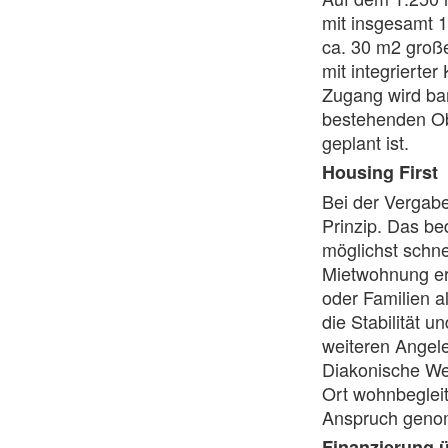
mit insgesamt 
ca. 30 m2 groß
mit integrierte
Zugang wird bar
bestehenden Ob
geplant ist.
Housing First
Bei der Vergabe
Prinzip. Das be
möglichst schn
Mietwohnung erh
oder Familien a
die Stabilität u
weiteren Angel
Diakonische We
Ort wohnbegleit
Anspruch geno
Finanzierung ü