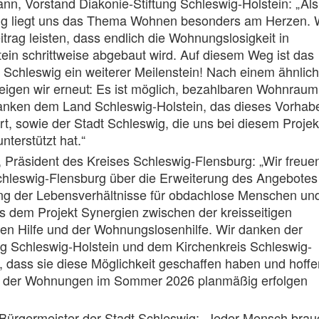
n, Vorstand Diakonie-Stiftung Schleswig-Holstein: „Als
ung liegt uns das Thema Wohnen besonders am Herzen. 
itrag leisten, dass endlich die Wohnungslosigkeit in
ein schrittweise abgebaut wird. Auf diesem Weg ist das
Schleswig ein weiterer Meilenstein! Nach einem ähnlic
 zeigen wir erneut: Es ist möglich, bezahlbaren Wohnraum
danken dem Land Schleswig-Holstein, das dieses Vorhab
rt, sowie der Stadt Schleswig, die uns bei diesem Projek
nterstützt hat.“
 Präsident des Kreises Schleswig-Flensburg: „Wir freue
Schleswig-Flensburg über die Erweiterung des Angebotes
ng der Lebensverhältnisse für obdachlose Menschen un
s dem Projekt Synergien zwischen der kreisseitigen
en Hilfe und der Wohnungslosenhilfe. Wir danken der
ng Schleswig-Holstein und dem Kirchenkreis Schleswig-
, dass sie diese Möglichkeit geschaffen haben und hoffe
 der Wohnungen im Sommer 2026 planmäßig erfolgen
Bürgermeister der Stadt Schleswig: „Jeder Mensch brau