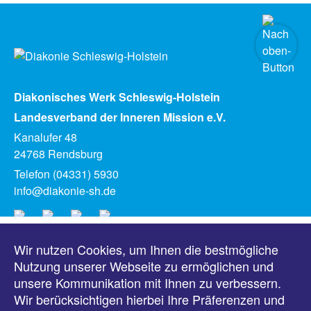
Diakonisches Werk Schleswig-Holstein
Landesverband der Inneren Mission e.V.
Kanalufer 48
24768 Rendsburg
Telefon (04331) 5930
info@diakonie-sh.de
Wir nutzen Cookies, um Ihnen die bestmögliche
Meldungen
Nutzung unserer Webseite zu ermöglichen und
unsere Kommunikation mit Ihnen zu verbessern.
Veranstaltungen
Wir berücksichtigen hierbei Ihre Präferenzen und