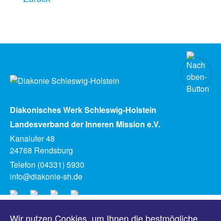
Diakonisches Werk Schleswig-Holstein
Landesverband der Inneren Mission e.V.
Kanalufer 48
24768 Rendsburg
Telefon (04331) 5930
info@diakonie-sh.de
Wir nutzen Cookies, um Ihnen die bestmögliche