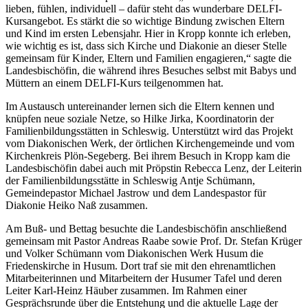
lieben, fühlen, individuell – dafür steht das wunderbare DELFI-
Kursangebot. Es stärkt die so wichtige Bindung zwischen Eltern
und Kind im ersten Lebensjahr. Hier in Kropp konnte ich erleben,
wie wichtig es ist, dass sich Kirche und Diakonie an dieser Stelle
gemeinsam für Kinder, Eltern und Familien engagieren,“ sagte die
Landesbischöfin, die während ihres Besuches selbst mit Babys und
Müttern an einem DELFI-Kurs teilgenommen hat.
Im Austausch untereinander lernen sich die Eltern kennen und
knüpfen neue soziale Netze, so Hilke Jirka, Koordinatorin der
Familienbildungsstätten in Schleswig. Unterstützt wird das Projekt
vom Diakonischen Werk, der örtlichen Kirchengemeinde und vom
Kirchenkreis Plön-Segeberg. Bei ihrem Besuch in Kropp kam die
Landesbischöfin dabei auch mit Pröpstin Rebecca Lenz, der Leiterin
der Familienbildungsstätte in Schleswig Antje Schümann,
Gemeindepastor Michael Jastrow und dem Landespastor für
Diakonie Heiko Naß zusammen.
Am Buß- und Bettag besuchte die Landesbischöfin anschließend
gemeinsam mit Pastor Andreas Raabe sowie Prof. Dr. Stefan Krüger
und Volker Schümann vom Diakonischen Werk Husum die
Friedenskirche in Husum. Dort traf sie mit den ehrenamtlichen
Mitarbeiterinnen und Mitarbeitern der Husumer Tafel und deren
Leiter Karl-Heinz Häuber zusammen. Im Rahmen einer
Gesprächsrunde über die Entstehung und die aktuelle Lage der