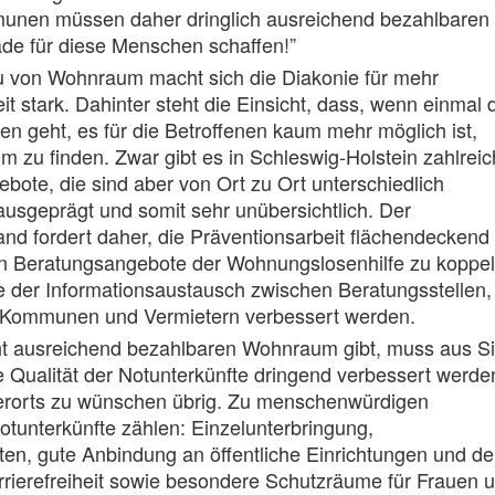
nen müssen daher dringlich ausreichend bezahlbaren
e für diese Menschen schaffen!”
von Wohnraum macht sich die Diakonie für mehr
it stark. Dahinter steht die Einsicht, dass, wenn einmal 
n geht, es für die Betroffenen kaum mehr möglich ist,
zu finden. Zwar gibt es in Schleswig-Holstein zahlrei
bote, die sind aber von Ort zu Ort unterschiedlich
ausgeprägt und somit sehr unübersichtlich. Der
nd fordert daher, die Präventionsarbeit flächendeckend
n Beratungsangebote der Wohnungslosenhilfe zu koppel
 der Informationsaustausch zwischen Beratungsstellen,
 Kommunen und Vermietern verbessert werden.
ht ausreichend bezahlbaren Wohnraum gibt, muss aus Si
e Qualität der Notunterkünfte dringend verbessert werde
elerorts zu wünschen übrig. Zu menschenwürdigen
otunterkünfte zählen: Einzelunterbringung,
en, gute Anbindung an öffentliche Einrichtungen und d
rierefreiheit sowie besondere Schutzräume für Frauen 