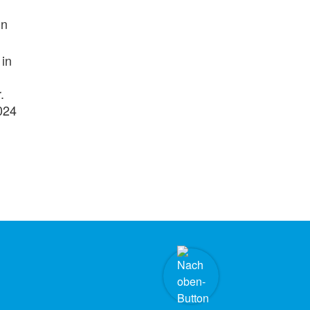
in
 in
.
024