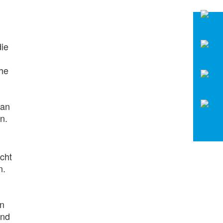
die
che
 an
n.
cht
n.
en
und