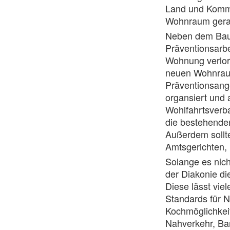
Land und Kommu
Wohnraum gerad
Neben dem Bau 
Präventionsarbe
Wohnung verlore
neuen Wohnraum 
Präventionsange
organsiert und 
Wohlfahrtsverba
die bestehende
Außerdem sollte
Amtsgerichten,
Solange es nic
der Diakonie di
Diese lässt vi
Standards für N
Kochmöglichkeit
Nahverkehr, Bar