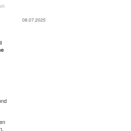
ach
08.07.2025
l
he
und
hen
n.