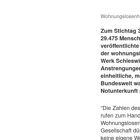
Wohnungslosenhil
Zum Stichtag 
29.475 Mensche
veröffentlicht
der wohnungsl
Werk Schleswi
Anstrengungen
einheitliche, 
Bundesweit wa
Notunterkunft 
“Die Zahlen de
rufen zum Hande
Wohnungslosenh
Gesellschaft dü
keine eigene W