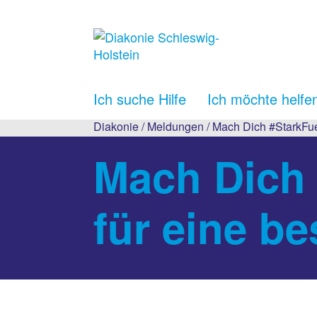
Ich suche Hilfe
Ich möchte helfe
Diakonie
/
Meldungen
/ Mach Dich #StarkFuer
Mach Dich 
für eine be