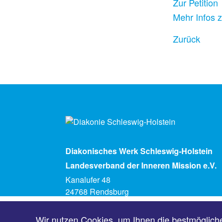
Zur Petition
Mehr Infos 
Zurück
Diakonisches Werk Schleswig-Holstein
Landesverband der Inneren Mission e.V.
Kanalufer 48
24768 Rendsburg
Telefon (04331) 5930
info@diakonie-sh.de
Wir nutzen Cookies, um Ihnen die bestmöglich