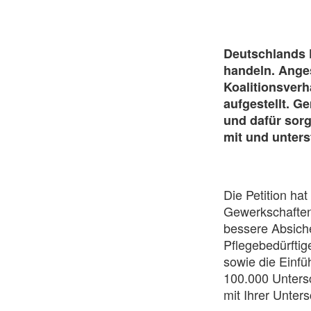
Deutschlands P
handeln. Ange
Koalitionsver
aufgestellt. G
und dafür sorg
mit und unters
Die Petition ha
Gewerkschaften
bessere Absiche
Pflegebedürftig
sowie die Einfü
100.000 Untersc
mit Ihrer Unters