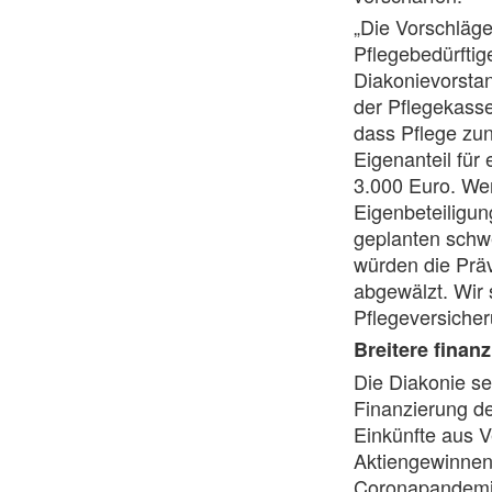
„Die Vorschläge
Pflegebedürfti
Diakonievorstand
der Pflegekasse
dass Pflege zun
Eigenanteil für
3.000 Euro. Wer
Eigenbeteiligun
geplanten schw
würden die Prä
abgewälzt. Wir 
Pflegeversicher
Breitere finan
Die Diakonie se
Finanzierung d
Einkünfte aus 
Aktiengewinnen.
Coronapandemie