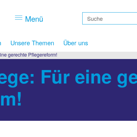
Menü
n
Unsere Themen
Über uns
eine gerechte Pflegereform!
ege: Für eine g
rm!