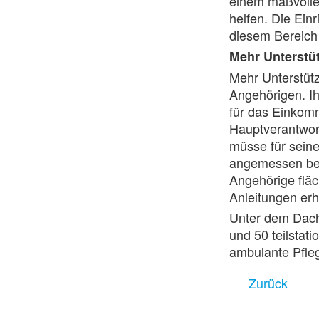
einem maßvollen
helfen. Die Ein
diesem Bereich
Mehr Unterstü
Mehr Unterstütz
Angehörigen. I
für das Einkomm
Hauptverantwor
müsse für seine
angemessen ber
Angehörige fläc
Anleitungen erh
Unter dem Dach 
und 50 teilstat
ambulante Pfleg
Zurück