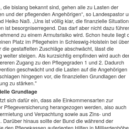
, die bislang bekannt sind, gehen alle zu Lasten der
gen und der pflegenden Angehörigen“, so Landespastor 
 Heiko Naß. „Uns ist völlig klar, die finanzielle Situation
n ist besorgniserregend. Das darf aber nicht dazu führe
ehmend zu einem Armutsrisiko wird. Schon heute liegt 
 einen Platz im Pflegeheim in Schleswig-Holstein bei über
 die gestaffelten Zuschläge abschwächt, lässt die
g weiter steigen. Als kurzsichtig empfinden wird auch de
ereren Zugang zu den Pflegegraden 1 und 2. Dadurch
vention geschwächt und die Lasten auf die Angehörigen
schlagen hingegen vor, die finanziellen Grundlagen der
ung zu stärken."
zielle Grundlage
tzt sich dafür ein, dass alle Einkommensarten zur
er Pflegeversicherung herangezogen werden, also auch
Vermietung und Verpachtung sowie aus Zins- und
 Darüber hinaus sollte der Bund die während der
 den Pflegekassen auferlegten Hilfen in Milliardenhöhe