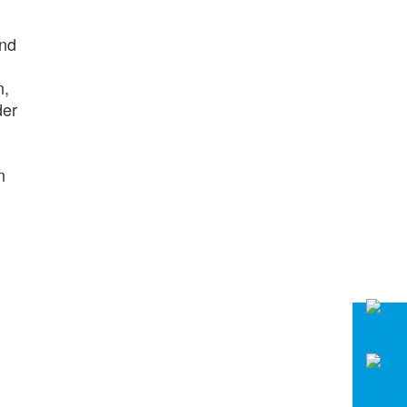
und
n,
der
n