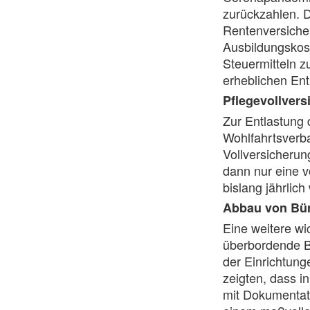
zurückzahlen. 
Rentenversiche
Ausbildungskost
Steuermitteln 
erheblichen Ent
Pflegevollvers
Zur Entlastung 
Wohlfahrtsverba
Vollversicheru
dann nur eine 
bislang jährli
Abbau von Bür
Eine weitere wic
überbordende Bü
der Einrichtung
zeigten, dass i
mit Dokumentat