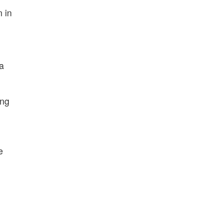
 in
a
ung
e