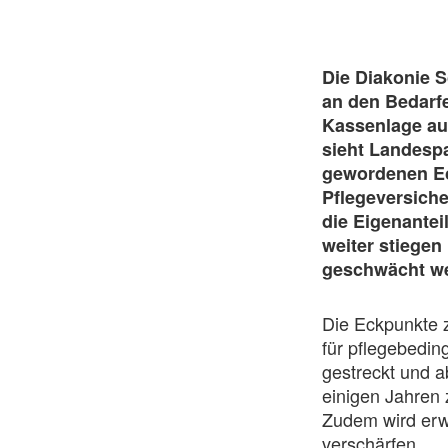
Die Diakonie S
an den Bedarfe
Kassenlage aus
sieht Landespa
gewordenen Ec
Pflegeversiche
die Eigenantei
weiter stiegen
geschwächt w
Die Eckpunkte z
für pflegebedin
gestreckt und 
einigen Jahren 
Zudem wird erwo
verschärfen.