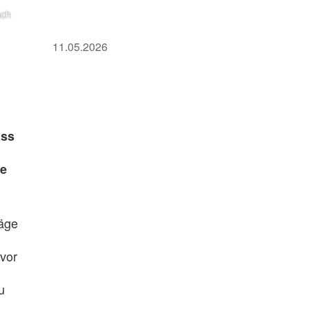
ach
11.05.2026
h
ass
ge
läge
vor
u