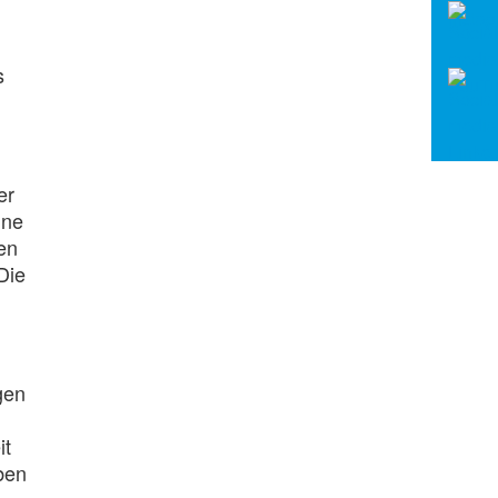
s
er
ine
en
Die
gen
it
ben