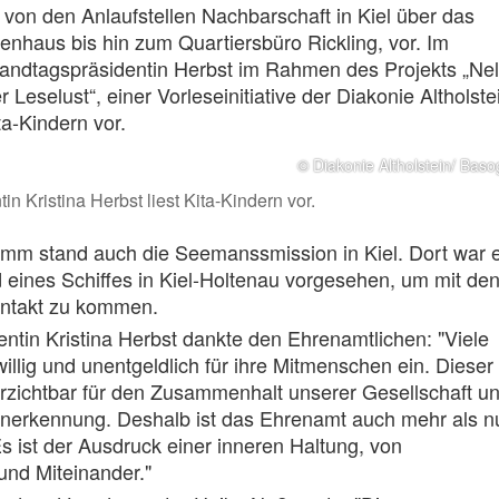
, von den Anlaufstellen Nachbarschaft in Kiel über das
nhaus bis hin zum Quartiersbüro Rickling, vor. Im
Landtagspräsidentin Herbst im Rahmen des Projekts „Nel
Leselust“, einer Vorleseinitiative der Diakonie Altholste
ta-Kindern vor.
© Diakonie Altholstein/ Baso
n Kristina Herbst liest Kita-Kindern vor.
mm stand auch die Seemanssmission in Kiel. Dort war e
eines Schiffes in Kiel-Holtenau vorgesehen, um mit de
ontakt zu kommen.
ntin Kristina Herbst dankte den Ehrenamtlichen: "Viele
willig und unentgeldlich für ihre Mitmenschen ein. Dieser
erzichtbar für den Zusammenhalt unserer Gesellschaft u
Anerkennung. Deshalb ist das Ehrenamt auch mehr als n
s ist der Ausdruck einer inneren Haltung, von
und Miteinander."