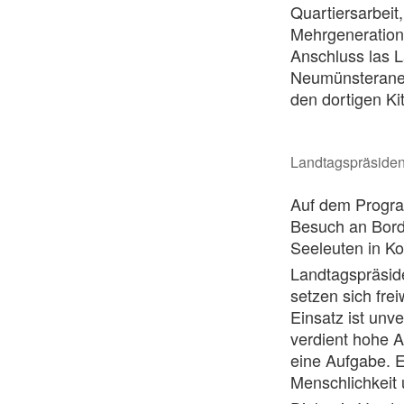
Quartiersarbeit
Mehrgeneratione
Anschluss las 
Neumünsteraner 
den dortigen Ki
Landtagspräsidenti
Auf dem Progra
Besuch an Bord 
Seeleuten in K
Landtagspräside
setzen sich frei
Einsatz ist unv
verdient hohe 
eine Aufgabe. E
Menschlichkeit 