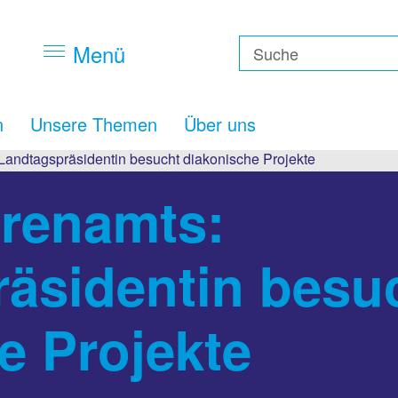
Menü
n
Unsere Themen
Über uns
Landtagspräsidentin besucht diakonische Projekte
hrenamts:
äsidentin besu
e Projekte