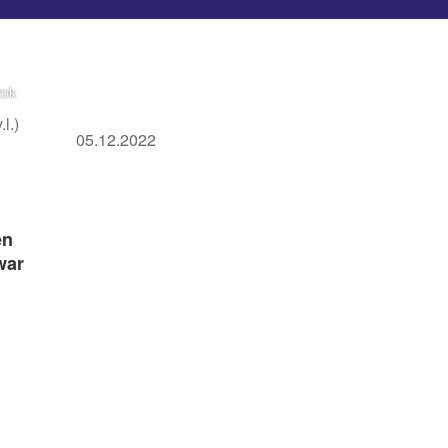
zok
l.)
05.12.2022
en
war