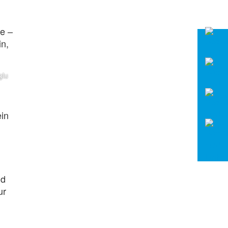
e –
in,
glu
in
n
nd
ur