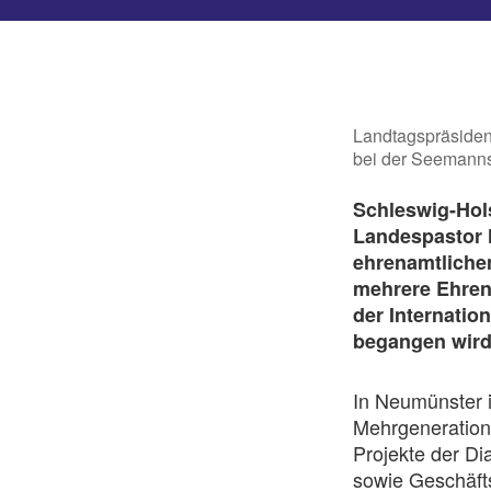
Landtagspräsidenti
bei der Seemanns
Schleswig-Hols
Landespastor 
ehrenamtliche
mehrere Ehren
der Internatio
begangen wird
In Neumünster i
Mehrgeneration
Projekte der Di
sowie Geschäfts