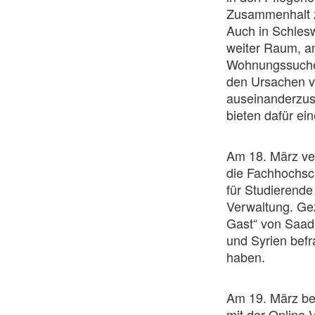
Zusammenhalt zu
Auch in Schles
weiter Raum, am
Wohnungssuche. 
den Ursachen v
auseinanderzus
bieten dafür ein
Am 18. März ve
die Fachhochsch
für Studierende
Verwaltung. Ge
Gast“ von Saad
und Syrien befr
haben.
Am 19. März be
mit der Online-