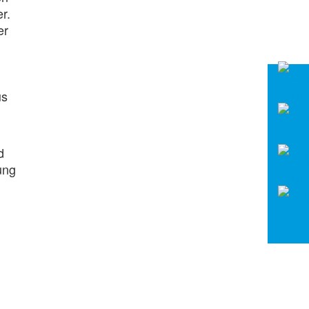
r.
er
us
d
ung
n