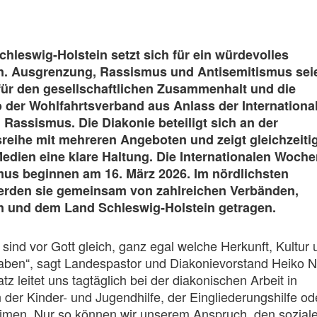
chleswig-Holstein setzt sich für ein würdevolles
in. Ausgrenzung, Rassismus und Antisemitismus sei
für den gesellschaftlichen Zusammenhalt und die
 der Wohlfahrtsverband aus Anlass der Internationa
assismus. Die Diakonie beteiligt sich an der
reihe mit mehreren Angeboten und zeigt gleichzeitig
edien eine klare Haltung. Die Internationalen Woch
us beginnen am 16. März 2026. Im nördlichsten
rden sie gemeinsam von zahlreichen Verbänden,
n und dem Land Schleswig-Holstein getragen.
sind vor Gott gleich, ganz egal welche Herkunft, Kultur 
haben“, sagt Landespastor und Diakonievorstand Heiko 
z leitet uns tagtäglich bei der diakonischen Arbeit in
n der Kinder- und Jugendhilfe, der Eingliederungshilfe od
eimen. Nur so können wir unserem Anspruch, den sozial