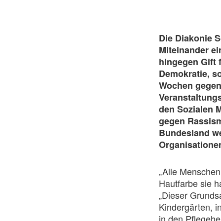
Die Diakonie S
Miteinander e
hingegen Gift 
Demokratie, so
Wochen gegen R
Veranstaltungs
den Sozialen M
gegen Rassism
Bundesland we
Organisatione
„Alle Menschen 
Hautfarbe sie 
„Dieser Grundsat
Kindergärten, i
in den Pflegeh