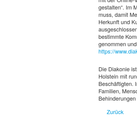
gestalten“. Im M
muss, damit Me
Herkunft und K
ausgeschlossen
bestimmte Komm
genommen und ge
https://www.dia
Die Diakonie is
Holstein mit r
Beschäftigten. 
Familien, Mensc
Behinderungen 
Zurück