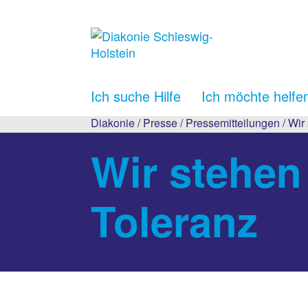
Ich suche Hilfe
Ich möchte helfe
Diakonie
/
Presse
/
Pressemitteilungen
/ Wir
Wir stehen 
Toleranz