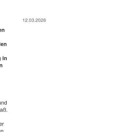
12.03.2026
en
len
 in
en
und
Naß.
er
en